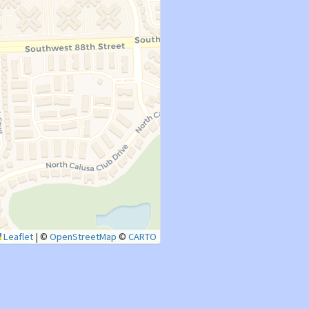
Leaflet
|
©
OpenStreetMap
©
CARTO