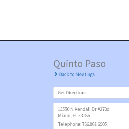
Ir
About
Como Trabaja
Contactanos
al
contenido
What we do
Quinto Paso
Back to Meetings
Get Directions
13550 N Kendall Dr #270d
Miami, FL 33186
Telephone: 786.861.6905