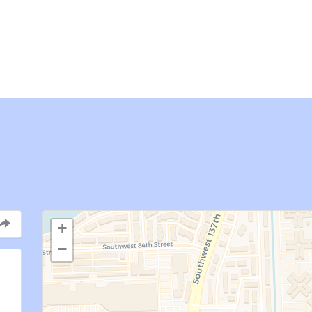
Contactanos
Enlaces
Eventos
Home
Reunione
+
−